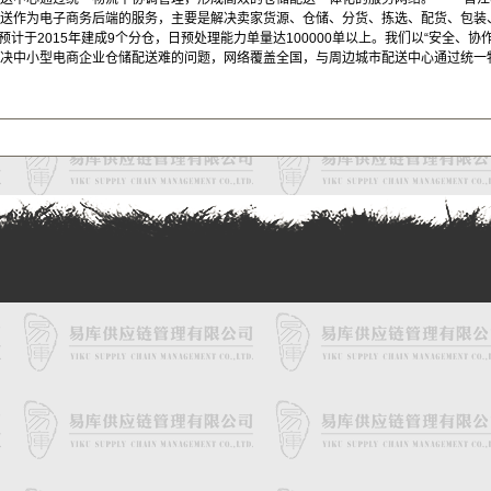
配送作为电子商务后端的服务，主要是解决卖家货源、仓储、分货、拣选、配货、包装
单。预计于2015年建成9个分仓，日预处理能力单量达100000单以上。我们以“安
解决中小型电商企业仓储配送难的问题，网络覆盖全国，与周边城市配送中心通过统一