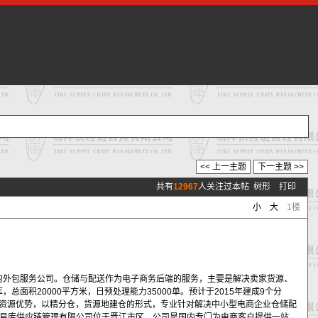
<< 上一主题
下一主题 >>
共有
12967
人关注过本帖
树形
打印
小
大
1楼
外包服务公司。仓储与配送作为电子商务后端的服务，主要是解决卖家货源、
积20000平方米，日预处理能力35000单。预计于2015年建成9个分
岸的资源优势，以精分仓，货源地建仓的形式，专业针对解决中小型电商企业仓储配
易库供应链管理有限公司位于晋江市区，公司是国内专门为电商客户提供一站