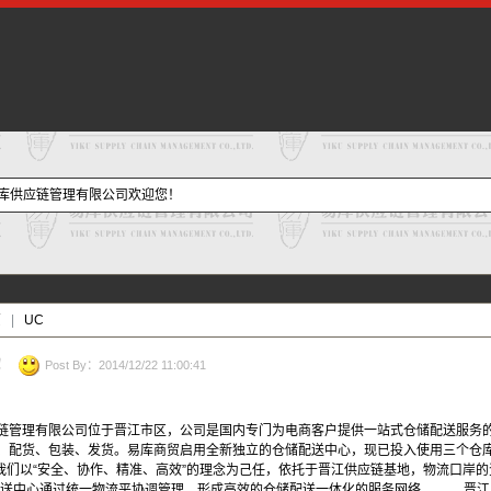
江易库供应链管理有限公司欢迎您！
页
|
UC
！
Post By：2014/12/22 11:00:41
理有限公司位于晋江市区，公司是国内专门为电商客户提供一站式仓储配送服务的
、配货、包装、发货。易库商贸启用全新独立的仓储配送中心，现已投入使用三个仓库，总面
上。我们以“安全、协作、精准、高效”的理念为己任，依托于晋江供应链基地，物流口
配送中心通过统一物流平协调管理，形成高效的仓储配送一体化的服务网络。 晋江