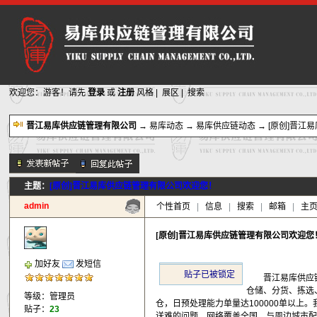
欢迎您：游客！请先
登录
或
注册
风格
|
展区
|
搜索
晋江易库供应链管理有限公司
→
易库动态
→
易库供应链动态
→ [原创]晋
主题：
[原创]晋江易库供应链管理有限公司欢迎您！
新的主题
投票帖
admin
个性首页
|
信息
|
搜索
|
邮箱
|
主
交易帖
小字报
[原创]晋江易库供应链管理有限公司欢迎您
加好友
发短信
贴子已被锁定
晋江易库供应链管
仓储、分货、拣选
等级：管理员
仓，日预处理能力单量达100000单以
贴子：
23
送难的问题，网络覆盖全国，与周边城市