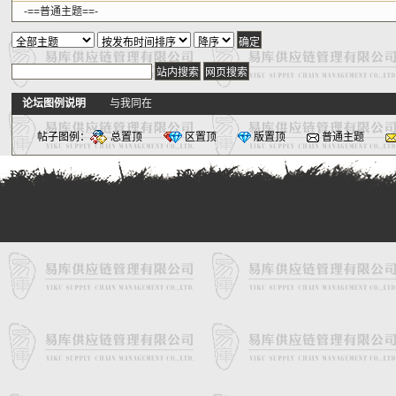
-==普通主题==-
论坛图例说明
与我同在
帖子图例：
总置顶
区置顶
版置顶
普通主题