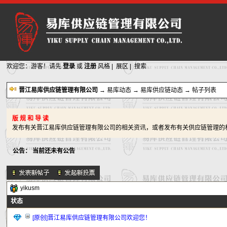
欢迎您：游客！请先
登录
或
注册
风格
|
展区
|
搜索
晋江易库供应链管理有限公司
→
易库动态
→
易库供应链动态
→ 帖子列表
版 规 和 导 读
发布有关晋江易库供应链管理有限公司的相关资讯，或者发布有关供应链管理的
公告：
当前还未有公告
yikusm
新的主题
状态
投票帖
交易帖
[原创]晋江易库供应链管理有限公司欢迎您！
新小字报