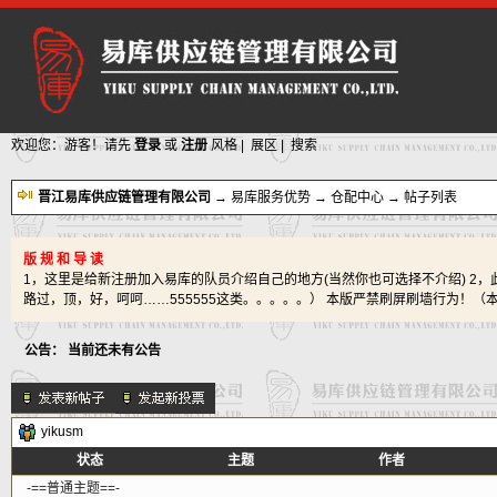
欢迎您：游客！请先
登录
或
注册
风格
|
展区
|
搜索
晋江易库供应链管理有限公司
→
易库服务优势
→
仓配中心
→ 帖子列表
版 规 和 导 读
1，这里是给新注册加入易库的队员介绍自己的地方(当然你也可选择不介绍) 2
路过，顶，好，呵呵……555555这类。。。。。） 本版严禁刷屏刷墙行为！（
公告：
当前还未有公告
yikusm
新的主题
状态
主题
作者
投票帖
交易帖
-==普通主题==-