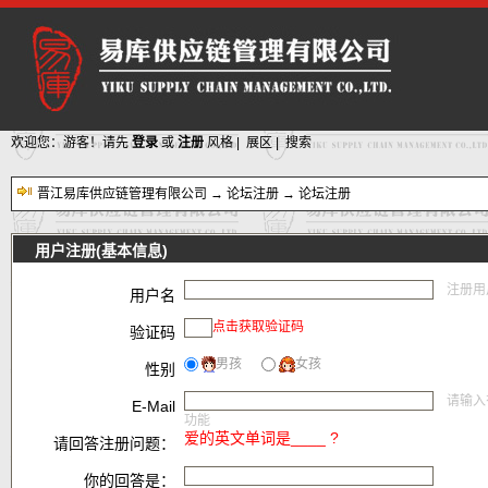
欢迎您：游客！请先
登录
或
注册
风格
|
展区
|
搜索
晋江易库供应链管理有限公司
→
论坛注册
→ 论坛注册
用户注册(基本信息)
注册用
用户名
点击获取验证码
验证码
男孩
女孩
性别
请输入有
E-Mail
功能
爱的英文单词是____ ?
请回答注册问题：
你的回答是：